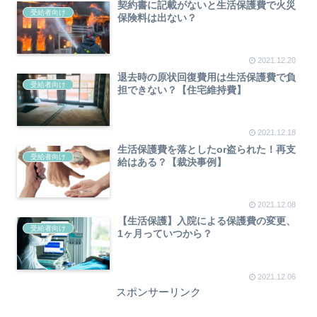
契約書に記載がないと生活保護費で火災
受給者向け
保険料は出ない？
2021.12.20
退去時の原状回復費用は生活保護費で負
受給者向け
担できない？【住宅維持費】
2021.12.18
生活保護費を落としたor盗られた！再支
受給者向け
給はある？【裁決事例】
2021.12.08
【生活保護】入院による保護費の変更、
受給者向け
1ヶ月っていつから？
2021.12.06
スポンサーリンク