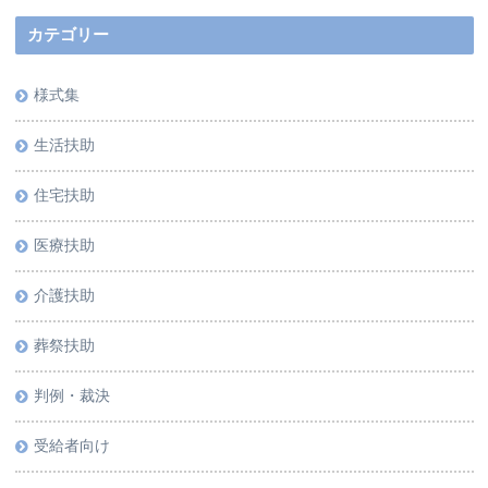
カテゴリー
様式集
生活扶助
住宅扶助
医療扶助
介護扶助
葬祭扶助
判例・裁決
受給者向け