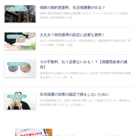
借家の契約更新料、生活保護費が出る？
受給者向け
借家の契約更新時の費用は保護費で出る？ アパート等を借りている場合、
定期的に契約更新料や火災...
大丈夫？特別基準の設定に必要な資料！
CW向け
あなたの福祉事務所は大丈夫？ 福祉事務所は、被保護世帯の援助方針に基
づいて判断した結果、当該...
その手数料、払う必要ないかも！？【保護受給者の減
受給者向け
免】
保護受給中は免除される手数料がある？ 自治体で住民票や所得課税証明書
等を発行してもらう際、手...
生活保護の加算の認定で損をしないために
受給者向け
生活保護制度には、通常の基準生活費において配慮されていない個別的な
特別需要を補てんすることを目的と...