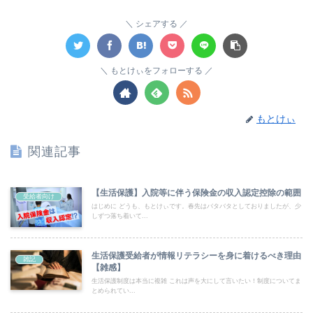
シェアする
もとけぃをフォローする
もとけぃ
関連記事
【生活保護】入院等に伴う保険金の収入認定控除の範囲
受給者向け
はじめに どうも、もとけぃです。春先はバタバタとしておりましたが、少
しずつ落ち着いて...
生活保護受給者が情報リテラシーを身に着けるべき理由
雑記
【雑感】
生活保護制度は本当に複雑 これは声を大にして言いたい！制度についてま
とめられてい...