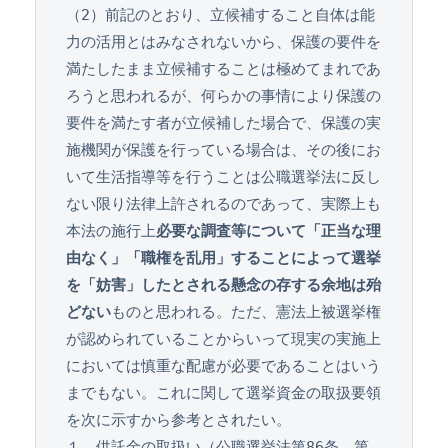
（2）前記のとおり、立候補すること自体は能
力の活用とはみなされないから、保護の要件を
満たしたまま立候補することは極めてまれであ
ろうと思われるが、何らかの事情により保護の
要件を満たす者が立候補した場合で、保護の実
施機関が保護を行っている場合は、その後にお
いて生活指導等を行うことは公職選挙法に反し
ない限り法律上許されるのであって、実際上も
本法の施行上
必要な調査等について「正当な理
由なく」「職権を乱用」することによって選挙
を「妨害」したとされる懸念の存する余地は殆
どない
ものと思われる。ただ、憲法上被選挙権
が認められていることからいって現実の実施上
においては慎重な配慮が必要であることはいう
までもない。これに関して選挙資金の取扱要領
を次に示すから参考とされたい。
１　供託金の取扱い（公職選挙法第86条、第