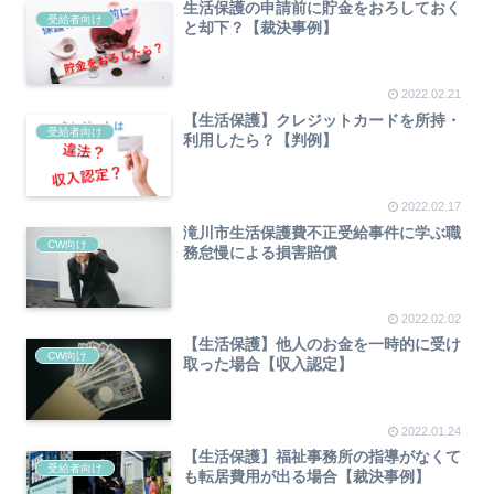
生活保護の申請前に貯金をおろしておく
受給者向け
と却下？【裁決事例】
2022.02.21
【生活保護】クレジットカードを所持・
受給者向け
利用したら？【判例】
2022.02.17
滝川市生活保護費不正受給事件に学ぶ職
CW向け
務怠慢による損害賠償
2022.02.02
【生活保護】他人のお金を一時的に受け
CW向け
取った場合【収入認定】
2022.01.24
【生活保護】福祉事務所の指導がなくて
受給者向け
も転居費用が出る場合【裁決事例】