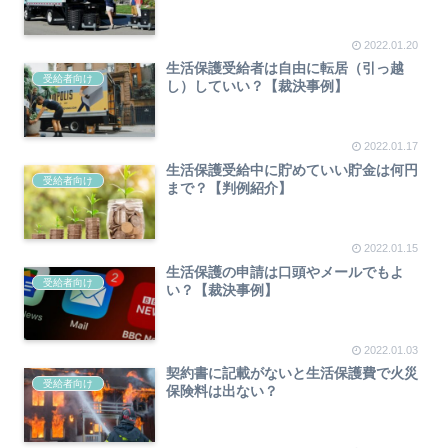
2022.01.20
生活保護受給者は自由に転居（引っ越
受給者向け
し）していい？【裁決事例】
2022.01.17
生活保護受給中に貯めていい貯金は何円
受給者向け
まで？【判例紹介】
2022.01.15
生活保護の申請は口頭やメールでもよ
受給者向け
い？【裁決事例】
2022.01.03
契約書に記載がないと生活保護費で火災
受給者向け
保険料は出ない？