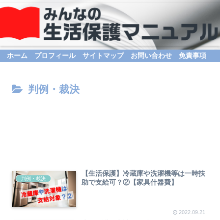
ホーム
プロフィール
サイトマップ
お問い合わせ
免責事項
判例・裁決
【生活保護】冷蔵庫や洗濯機等は一時扶
判例・裁決
助で支給可？②【家具什器費】
2022.09.21