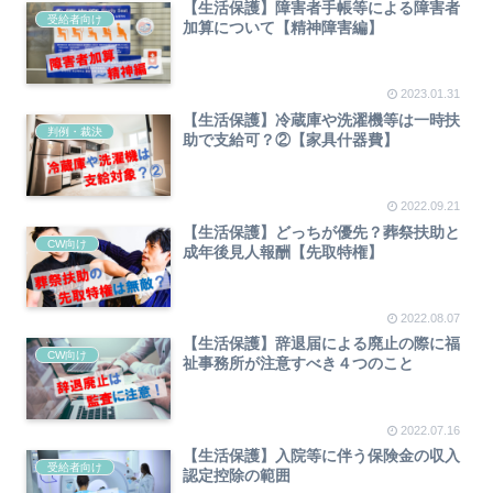
【生活保護】障害者手帳等による障害者
受給者向け
加算について【精神障害編】
2023.01.31
【生活保護】冷蔵庫や洗濯機等は一時扶
判例・裁決
助で支給可？②【家具什器費】
2022.09.21
【生活保護】どっちが優先？葬祭扶助と
CW向け
成年後見人報酬【先取特権】
2022.08.07
【生活保護】辞退届による廃止の際に福
CW向け
祉事務所が注意すべき４つのこと
2022.07.16
【生活保護】入院等に伴う保険金の収入
受給者向け
認定控除の範囲