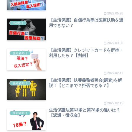
2022.05.28
【生活保護】自傷行為等は医療扶助を適
CW向け
用できない？
2022.03.06
【生活保護】クレジットカードを所持・
受給者向け
利用したら？【判例】
2022.02.17
【生活保護】扶養義務者照会(調査)を解
受給者向け
説！【どこまで？拒否できる？】
2022.02.15
生活保護法第63条と第78条の違いは？
受給者向け
【返還・徴収金】