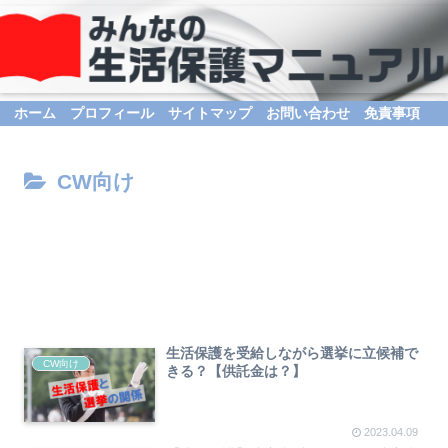
ホーム
プロフィール
サイトマップ
お問い合わせ
免責事項
CW向け
生活保護を受給しながら選挙に立候補で
CW向け
きる？【供託金は？】
2023.04.09